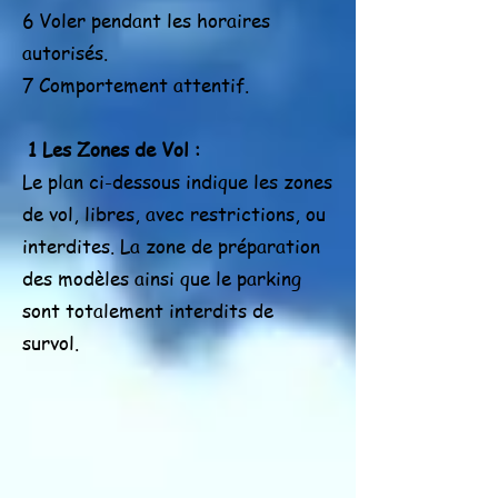
6 Voler pendant les horaires
autorisés.
7 Comportement attentif.
1 Les Zones de Vol :
Le plan ci-dessous indique les zones
de vol, libres, avec restrictions, ou
interdites. La zone de préparation
des modèles ainsi que le parking
sont totalement interdits de
survol.