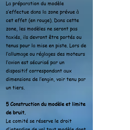
La préparation du modèle
s’effectue dans la zone prévue à
cet effet (en rouge). Dans cette
zone, les modèles ne seront pas
taxiés, ils devront être portés ou
tenus pour la mise en piste. Lors de
l’allumage ou réglages des moteurs
l’avion est sécurisé par un
dispositif correspondant aux
dimensions de l’engin, voir tenu par
un tiers.
5 Construction du modèle et limite
de bruit.
Le comité se réserve le droit
d’interdire de vol tout modèle dont