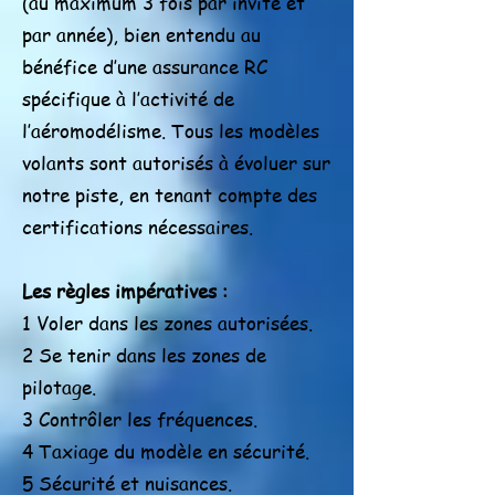
(au maximum 3 fois par invité et
par année), bien entendu au
bénéfice d’une assurance RC
spécifique à l’activité de
l’aéromodélisme. Tous les modèles
volants sont autorisés à évoluer sur
notre piste, en tenant compte des
certifications nécessaires.
Les règles impératives :
1 Voler dans les zones autorisées.
2 Se tenir dans les zones de
pilotage.
3 Contrôler les fréquences.
4 Taxiage du modèle en sécurité.
5 Sécurité et nuisances.