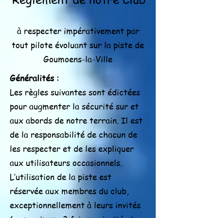
à respecter impérativement par
tout pilote évoluant sur la piste de
Goumoens-la-Ville
Généralités :
Les règles suivantes sont édictées
pour augmenter la sécurité sur et
aux abords de notre terrain. Il est
de la responsabilité de chacun de
les respecter et de les expliquer
aux utilisateurs occasionnels.
L’utilisation de la piste est
réservée aux membres du club,
exceptionnellement à leurs invités